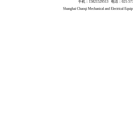
手机：15821529513 电话：021
Shanghai Chaoqi Mechanical and Electrical Equ