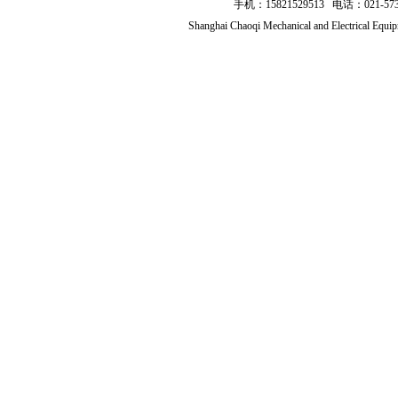
手机：15821529513 电话：021
Shanghai Chaoqi Mechanical and Electrical Equ